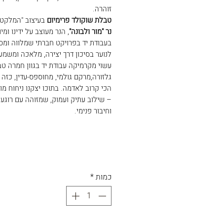
זוהרה.
טבלת שוקולד פרימיום
בעיצוב "המלקטו
נר "מור ולבונה"
, הנר מעוצב על ידינו ומיו
בעבודת יד בפרויקט חברתי שמלווה ומסי
לנוער בסיכון דרך יצירה, מלאכה ומשמעו
עשוי מקרמיקה עבודת יד בגוון חמרה טב
גלזורה,מרקם גולמי, מחוספס-עדין, כזה
הכי קרוב לאדמה. בתוכו יצקנו ניחוח מור
– שילוב עתיק ועמוק, שמזוהה עם רוגע,
וחיבור פנימי.
כמות
*