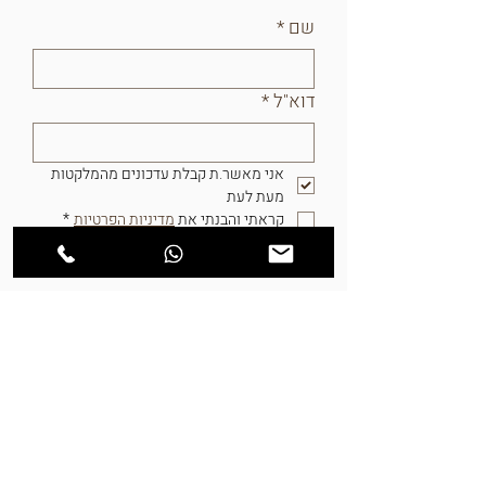
שם
*
דוא"ל
*
אני מאשר.ת קבלת עדכונים מהמלקטות 
מעת לעת	
קראתי והבנתי את 
מדיניות הפרטיות
*
הרשמה
המלקטות - מתנות אחרות
שירות לקוחות ימים א-ה, 9-17
054-3051459
054-6483289
info@hamelaktot.co.il