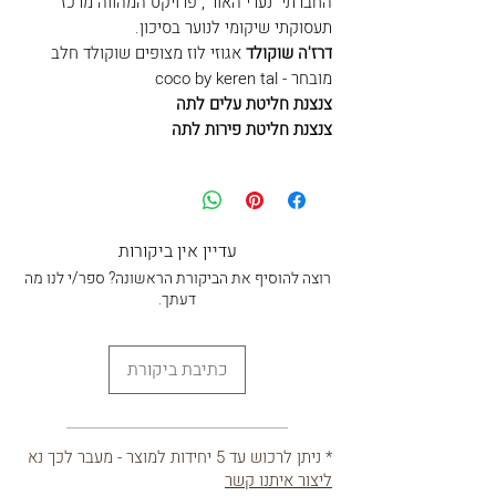
החברתי "נערי האור", פרויקט המהווה מרכז
תעסוקתי שיקומי לנוער בסיכון.
דרז'ה שוקולד
אגוזי לוז מצופים שוקולד חלב
מובחר - coco by keren tal
צנצנת חליטת עלים לתה
צנצנת חליטת פירות לתה
עדיין אין ביקורות
רוצה להוסיף את הביקורת הראשונה? ספר/י לנו מה
דעתך.
כתיבת ביקורת
* ניתן לרכוש עד 5 יחידות למוצר - מעבר לכך נא
ליצור איתנו קשר