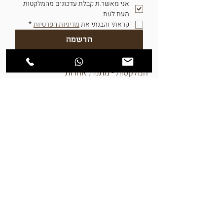
אני מאשר.ת קבלת עדכונים מהמלקטות 
מעת לעת	
קראתי והבנתי את 
מדיניות הפרטיות
*
הרשמה
המלקטות - מתנות אחרות
שירות לקוחות ימים א-ה, 9-17
054-3051459
054-6483289
info@hamelaktot.co.il
חברות וארגונים
המארזים שלנו