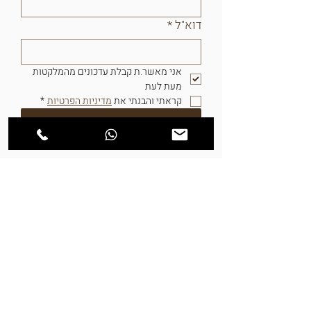
דוא"ל
*
אני מאשר.ת קבלת עדכונים מהמלקטות 
מעת לעת	
קראתי והבנתי את 
מדיניות הפרטיות
*
הרשמה
המלקטות - מתנות אחרות
שירות לקוחות ימים א-ה, 9-17
054-3051459
054-6483289
info@hamelaktot.co.il